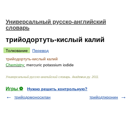
Универсальный русско-английский
словарь
трийодортуть-кислый калий
Толкование
Перевод
трийодортуть-кислый калий
Chemistry:
mercuric potassium iodide
Универсальный русско-английский словарь
.
Академик.ру
.
2011
.
Игры ⚽
Нужно решить контрольную?
трийодомоносилан
трийодтиронин